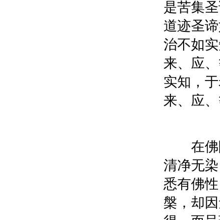
是苦集圣
道迹圣谛
治不如实
来、应、
实知，于
来、应、
在佛陀
清净无染
悉有佛性
槃，却因