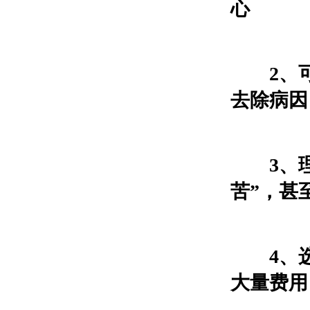
心
2、可
去除病因
3、理
苦”，甚
4、选
大量费用