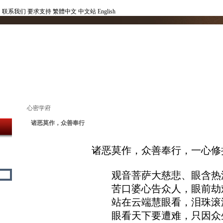
联系我们
要求支持
繁體中文
中文站
English
心密学府
诸恶莫作，众善奉行
诸恶莫作，众善奉行，一心修
观音菩萨大慈悲、眼含热
苦口婆心告众人，眼前劫
站在云端慧眼看，泪珠滚
眼看天下要遭难，只因众