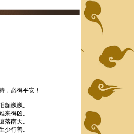
持，必得平安！
泪颤巍巍。
难来得凶。
滚落南天。
生少行善。