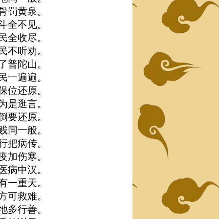
骨罚黄泉。
斗全不见。
民全收尽。
民不听劝。
了普陀山。
民一遍遍。
保位还原。
为是逛言。
倒要还原。
贱同一般。
行把病传。
疫加伤寒。
医病中汉。
有一重天。
方可救难。
地多行善。