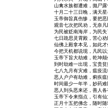
山禽水族都遭难，抛尸露
十月二十三日晚，满天星
玉帝御旨真伤惨，要把恶
观音七次把民劝，无奈凡
为民被贬南海岸，为民失
七日跪思灵霄殿，苦心劝
仙佛上殿拿本见，如此才
今把天机都说现，凡民以
玉帝下旨大劫难，乾坤颠
到时劫难一出现，宝贵贫
七八九月有灾难，瘟疫流
恶人户户有劫难，痢疾瘟
时间最少一年半，妙药难
恶人到头恶来还，善人各
玉帝下令来指点，引有仙
正月十五把佛念，随时随