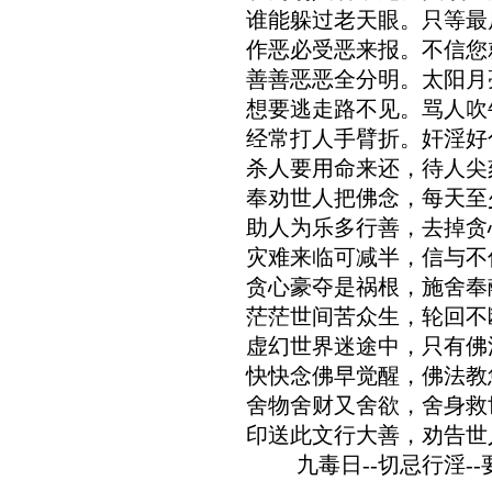
谁能躲过老天眼。只等最
作恶必受恶来报。不信您
善善恶恶全分明。太阳月
想要逃走路不见。骂人吹
经常打人手臂折。奸淫好
杀人要用命来还，待人尖
奉劝世人把佛念，每天至
助人为乐多行善，去掉贪
灾难来临可减半，信与不
贪心豪夺是祸根，施舍奉
茫茫世间苦众生，轮回不
虚幻世界迷途中，只有佛
快快念佛早觉醒，佛法教
舍物舍财又舍欲，舍身救
印送此文行大善，劝告世
九毒日--切忌行淫-