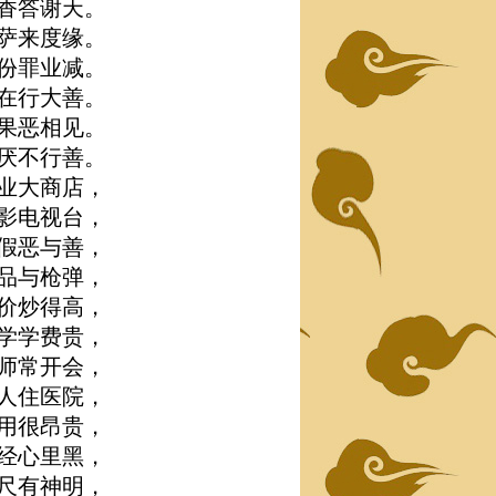
香答谢天。
萨来度缘。
份罪业减。
在行大善。
果恶相见。
厌不行善。
业大商店，
影电视台，
假恶与善，
品与枪弹，
价炒得高，
学学费贵，
师常开会，
人住医院，
用很昂贵，
经心里黑，
尺有神明，