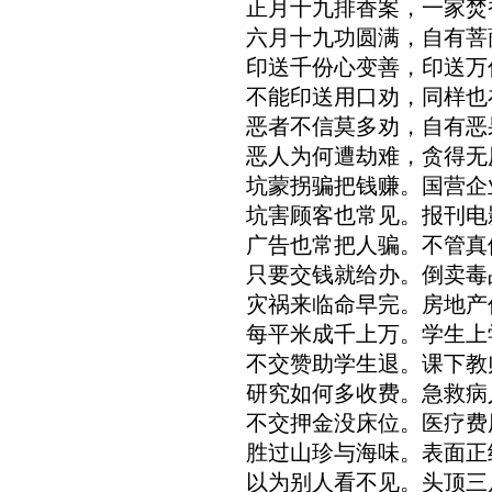
正月十九排香案，一家焚
六月十九功圆满，自有菩
印送千份心变善，印送万
不能印送用口劝，同样也
恶者不信莫多劝，自有恶
恶人为何遭劫难，贪得无
坑蒙拐骗把钱赚。国营企
坑害顾客也常见。报刊电
广告也常把人骗。不管真
只要交钱就给办。倒卖毒
灾祸来临命早完。房地产
每平米成千上万。学生上
不交赞助学生退。课下教
研究如何多收费。急救病
不交押金没床位。医疗费
胜过山珍与海味。表面正
以为别人看不见。头顶三