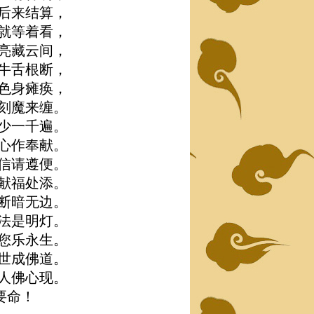
后来结算，
就等着看，
亮藏云间，
牛舌根断，
色身瘫痪，
刻魔来缠。
少一千遍。
心作奉献。
信请遵便。
献福处添。
断暗无边。
法是明灯。
您乐永生。
世成佛道。
人佛心现。
-要命！