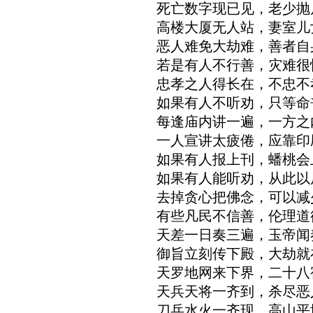
死亡数字现已见，老少抛
高楼大厦无人站，妻室儿
恶人难免大劫难，善者自
若是有人不行善，灾难很
忠孝之人得长在，不忠不
如果有人不听劝，只等命
每逢庙内讲一遍，一方之
一人宣讲太疲倦，应靠印
如果有人报上刊，蟠桃会
如果有人能听劝，从此以
去掉贪心把佛念，可以减
有些凡民不信善，伦理道
天差一日奏三遍，玉帝闻
御旨立刻传下殿，大劫就
天罗地网来下界，二十八
天兵天将一齐到，杀尽恶
刀兵水火一齐现，高山平