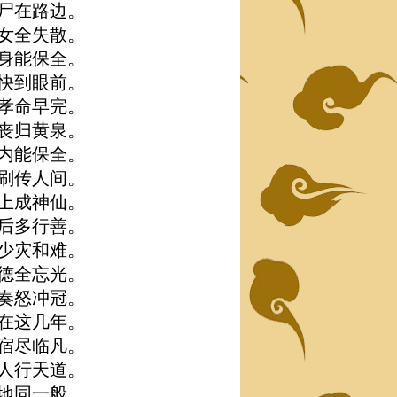
尸在路边。
女全失散。
身能保全。
快到眼前。
孝命早完。
丧归黄泉。
内能保全。
刷传人间。
上成神仙。
后多行善。
少灾和难。
德全忘光。
奏怒冲冠。
在这几年。
宿尽临凡。
人行天道。
地同一般。