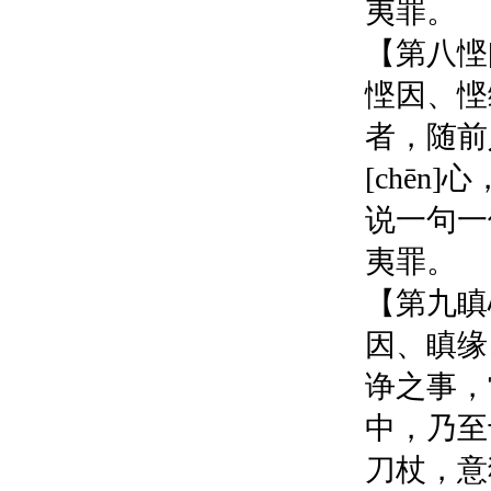
夷罪。
【第八悭
悭因、悭
者，随前
[chē
说一句一
夷罪。
【第九瞋
因、瞋缘
诤之事，
中，乃至
刀杖，意