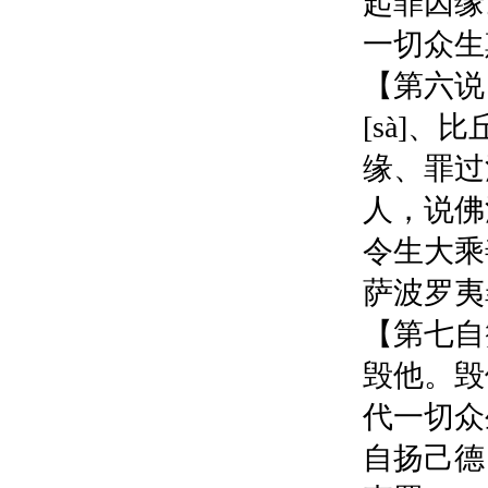
起罪因缘
一切众生
【第六说
[sà]
缘、罪过
人，说佛
令生大乘
萨波罗夷
【第七自
毁他。毁
代一切众
自扬己德