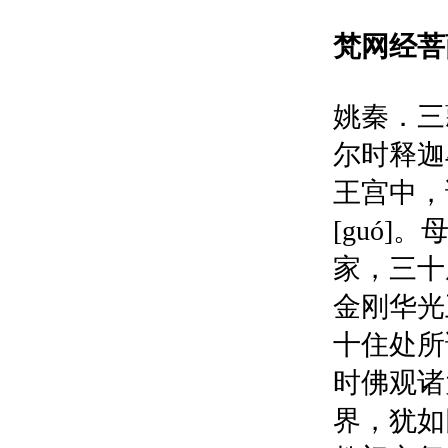
梵网经菩
姚秦．三
尔时释迦
王宫中，
[guó
家，三十
金刚华光
十住处所
时佛观诸
界，犹如