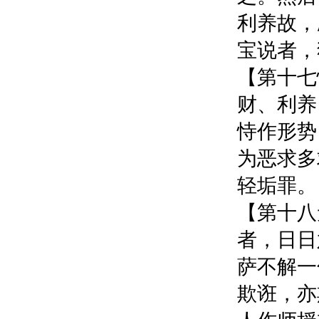
利养故，
宝说者，
【第十七
财、利养
恃作形势
为恶求多
轻垢罪。
【第十八
者，日日
萨不解一
欺诳，亦