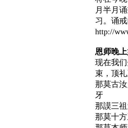
月半月诵
习。诵戒
http://
恩师晚上
现在我们
束，顶礼
那莫古汝
牙
那謨三祖
那莫十方
那莫本师