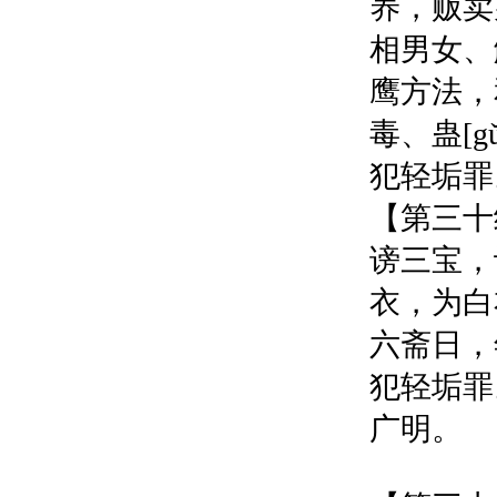
养，贩卖
相男女、
鹰方法，
毒、蛊[
犯轻垢罪
【第三十
谤三宝，
衣，为白
六斋日，
犯轻垢罪
广明。