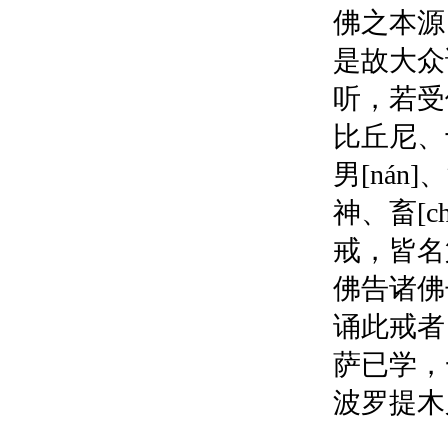
佛之本源
是故大众
听，若受
比丘尼、
男[nán]
神、畜[
戒，皆名
佛告诸佛
诵此戒者
萨已学，
波罗提木