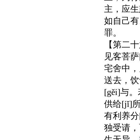
主，应生
如自己有
罪。
【第二十
见客菩萨
宅舍中，
送去，饮
[gěi
供给[j
有利养分
独受请，
生无异，