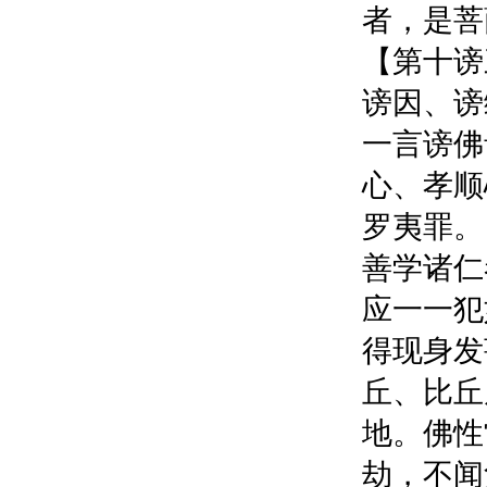
者，是菩
【第十谤
谤因、谤
一言谤佛
心、孝顺
罗夷罪。
善学诸仁
应一一犯
得现身发
丘、比丘
地。佛性
劫，不闻