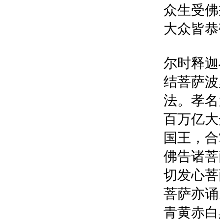
众生受佛
大众皆恭
尔时释迦
结菩萨波
法。孝名
百万亿大
国王，合
佛告诸菩
切发心菩
菩萨亦诵
青黄赤白