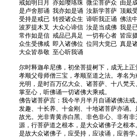
戒如明日月 亦如璎珞珠 微尘菩萨众 由是
是卢舍那诵 我亦如是诵 汝新学菩萨 顶戴
受持是戒已 转授诸众生 谛听我正诵 佛法
波罗提木叉 大众心谛信 汝是当成佛 我是
常作如是信 戒品已具足 一切有心者 皆应
众生受佛戒 即入诸佛位 位同大觉已 真是
大众皆恭敬 至心听我诵
尔时释迦牟尼佛，初坐菩提树下，成无上正
孝顺父母师僧三宝，孝顺至道之法。孝名为
光明，是时百万亿大众、诸菩萨、十八梵天
掌至心，听佛诵一切诸佛大乘戒。
佛告诸菩萨言：我今半月半月自诵诸佛法戒
发趣、十长养、十金刚、十地诸菩萨亦诵。
故光。光非青黄赤白黑、非色非心、非有非
源，行菩萨道之根本，是大众诸佛子之根本
是故大众诸佛子，应受持，应读诵，应善学