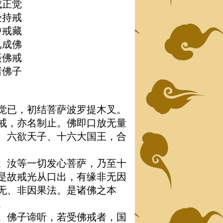
成正觉
受持戒
中戒藏
已成佛
摄佛戒
诸佛子
觉已，初结菩萨波罗提木叉。
戒，亦名制止。佛即口放无量
、六欲天子、十六大国王，合
。汝等一切发心菩萨，乃至十
是故戒光从口出，有缘非无因
无、非因果法。是诸佛之本
。
。佛子谛听，若受佛戒者，国