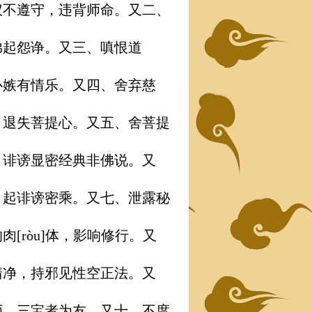
仪不遵守，违背师命。又二、
弟起怨诤。又三、嗔恨道
心嫉有情乐。又四、舍弃慈
，退失菩提心。又五、舍菩提
，诽谤显密经典非佛说。又
引起诽谤密乘。又七、泄露秘
[ròu]体，影响修行。又
清净，持邪见性空正法。又
师、三宝者为友。又十、不度