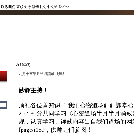
联系我们
要求支持
繁體中文
中文站
English
在线学习
九月十五半月半月誦戒--妙理
妙輝主持！
顶礼各位善知识 ！我们心密道场釘釘課堂心
20：30分共同学习《心密道场半月半月诵
规，认真学习。诵戒内容出自我们道场的网站http://
fpage/i159，供师兄们参阅！