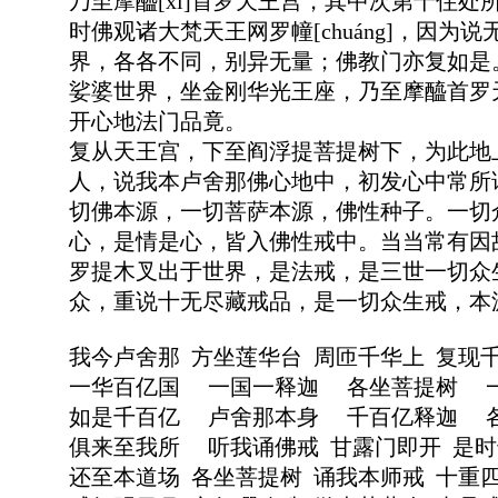
乃至摩醯[xī]首罗天王宫，其中次第十住处
时佛观诸大梵天王网罗幢[chuáng]，因
界，各各不同，别异无量；佛教门亦复如是
娑婆世界，坐金刚华光王座，乃至摩醯首罗
开心地法门品竟。
复从天王宫，下至阎浮提菩提树下，为此地上一
人，说我本卢舍那佛心地中，初发心中常所
切佛本源，一切菩萨本源，佛性种子。一切
心，是情是心，皆入佛性戒中。当当常有因
罗提木叉出于世界，是法戒，是三世一切众
众，重说十无尽藏戒品，是一切众生戒，本
我今卢舍那 方坐莲华台 周匝千华上 复现
一华百亿国 一国一释迦 各坐菩提树 
如是千百亿 卢舍那本身 千百亿释迦 
俱来至我所 听我诵佛戒 甘露门即开 是
还至本道场 各坐菩提树 诵我本师戒 十重