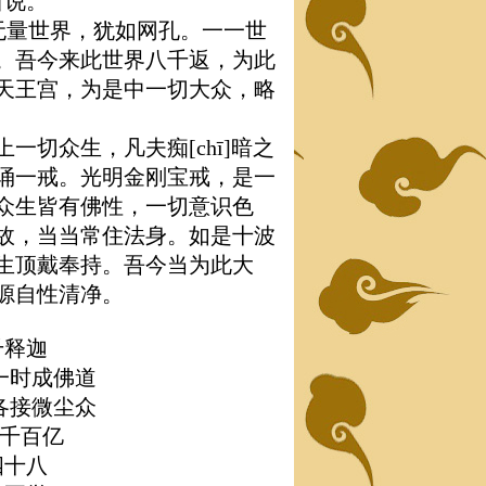
所说。
为说无量世界，犹如网孔。一一世
。吾今来此世界八千返，为此
天王宫，为是中一切大众，略
切众生，凡夫痴[chī]暗之
诵一戒。光明金刚宝戒，是一
众生皆有佛性，一切意识色
故，当当常住法身。如是十波
生顶戴奉持。吾今当为此大
源自性清净。
千释迦
一时成佛道
各接微尘众
时千百亿
四十八