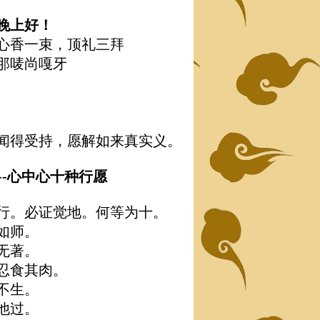
晚上好！
心香一束，顶礼三拜
那唛尚嘎牙
闻得受持，愿解如来真实义。
---心中心十种行愿
行。必证觉地。何等为十。
如师。
无著。
忍食其肉。
不生。
他过。