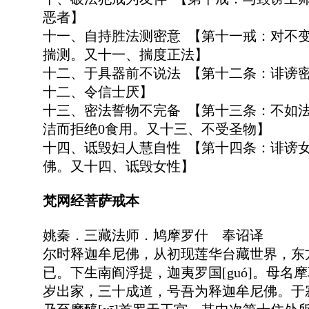
恶者】
十一、自持胜法测密意 【第十一戒：对不
揣测。又十一、揣度正法】
十二、于具器前不说法 【第十二条：诽谤
十二、令信士厌】
十三、密法誓物不完备 【第十三条：不如
洁而拒绝0食用。又十三、不受圣物】
十四、诋毁妇人慧自性 【第十四条：诽谤
佛。又十四、诋毁女性】
梵网经菩萨戒本
姚秦．三藏法师．鸠摩罗什 奉诏译
尔时释迦牟尼佛，从初现莲华台藏世界，东
已。下生南阎浮提，迦夷罗国[guó]。母
岁出家，三十成道，号吾为释迦牟尼佛。于