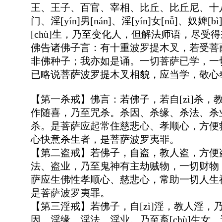
王、王子、百官、宰相、比丘、比丘尼、十
门、淫[yín]男[nán]、淫[yín]女[nǚ]、
[chù]生，乃至变化人，但解法师语，尽受
佛告诸佛子言：有十重波罗提木叉，若受菩
非佛种子；我亦如是诵。一切菩萨已学，一
已略说菩萨波罗提木叉相貌，应当学，敬心
【第一杀戒】佛言：若佛子，若自[zì]杀
作随喜，乃至咒杀。杀因、杀缘、杀法、杀
杀。是菩萨应起常住慈悲心、孝顺心，方便救
心快意杀生者，是菩萨波罗夷罪。
【第二盗戒】若佛子，自盗，教人盗，方便
法、盗业，乃至鬼神有主劫贼物，一切财物
萨应生佛性孝顺心、慈悲心，常助一切人生
是菩萨波罗夷罪。
【第三淫戒】若佛子，自[zì]淫，教人淫
因、淫缘、淫法、淫业。乃至畜[chù]生女