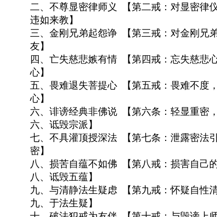
二、不尊显密律师义 【第二戒：对显密律
违如来教】
三、金刚兄弟起怨诤 【第三戒：对金刚兄
友】
四、亡失慈悲嫉有情 【第四戒：忘失慈悲
心】
五、畏难退失菩提心 【第五戒：畏难不度
心】
六、诽谤经典非佛说 【第六条：轻显重密
六、诋毁宗派】
七、不具灌顶授深法 【第七条：泄露密法
密】
八、损苦自蕴不如佛 【第八戒：损害自己的肉
八、诋毁五蕴】
九、与清静法生疑虑 【第九戒：怀疑自性
九、于法生疑】
十、破法犯戒为友伴 【第十戒：与毁谤上