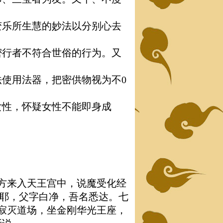
变乐所生慧的妙法以分别心去
密行者不符合世俗的行为。又
法使用法器，把密供物视为不0
女性，怀疑女性不能即身成
方来入天王宫中，说魔受化经
名摩耶，父字白净，吾名悉达。七
寂灭道场，坐金刚华光王座，