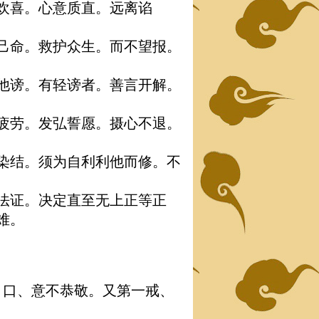
欢喜。心意质直。远离谄
己命。救护众生。而不望报。
他谤。有轻谤者。善言开解。
疲劳。发弘誓愿。摄心不退。
染结。须为自利利他而修。不
法证。决定直至无上正等正
难。
、口、意不恭敬。又第一戒、