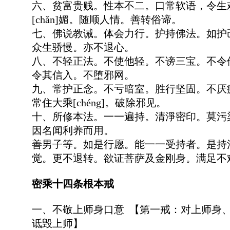
六、贫富贵贱。性本不二。口常软语，令生
[chǎn]媚。随顺人情。善转俗谛。
七、佛说教诫。体会力行。护持佛法。如护
众生骄慢。亦不退心。
八、不轻正法。不使他轻。不谤三宝。不令
令其信入。不堕邪网。
九、常护正念。不亏暗室。胜行坚固。不厌
常住大乘[chéng]。破除邪见。
十、所修本法。一一遍持。清淨密印。莫污
因名闻利养而用。
善男子等。如是行愿。能一一受持者。是持
觉。更不退转。欲证菩萨及金刚身。满足不
密乘十四条根本戒
一、不敬上师身口意 【第一戒：对上师身
诋毁上师】