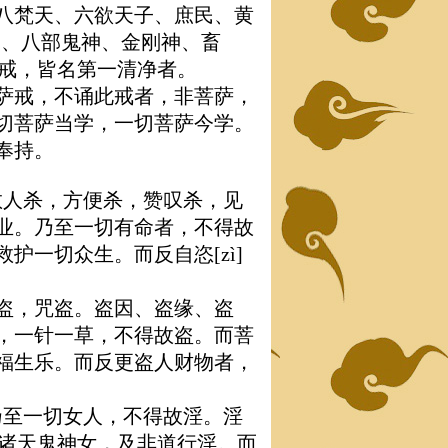
八梵天、六欲天子、庶民、黄
奴婢[bì]、八部鬼神、金刚神、畜
得戒，皆名第一清净者。
萨戒，不诵此戒者，非菩萨，
切菩萨当学，一切菩萨今学。
奉持。
，教人杀，方便杀，赞叹杀，见
业。乃至一切有命者，不得故
护一切众生。而反自恣[zì]
盗，咒盗。盗因、盗缘、盗
，一针一草，不得故盗。而菩
福生乐。而反更盗人财物者，
，乃至一切女人，不得故淫。淫
、诸天鬼神女，及非道行淫。而