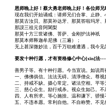
恩师晚上好！蔡大勇老师晚上好！各位师兄
现在我们开始诵戒：请师兄们合掌、止静、
那莫古汝贝、那莫补达牙、那莫答啦玛牙、
那謨三祖元音阿闍梨
那莫十方三世诸佛、菩萨、金刚护法神祇
那莫本师释迦牟尼佛（三遍）；
无上甚深微妙法，百千万劫难遭遇，我今见
要发十种行愿，才有资格修心中心[xīn]法--
善男子等。有十种行愿。今当宣说。如说而
一、佛佛俱信。法法无碍。清淨僧众。尊视
二、持戒不缺。摄心常定。诸法空相。平等
三、慈心众生。励行戒杀。视众生如己。不
四、人有所求。等心施捨。温和谦下。骄慢
五、不违本愿。常利自他。不自称赞。不见